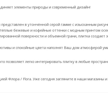
единяет элементы природы и современный дизайн!
в представлен в утончённой серой гамме с изысканным рису
е тёплые бежевые и кофейные оттенки с модным принтом осе
тированной поверхности и объемной грани, плитка создает 
отивы и спокойные цвета наполнят Ваш дом атмосферой уми
что позволяет легко интегрировать плитку в любые простран
ей Флора / Flora. Уже сегодня загляните в наши магазины 