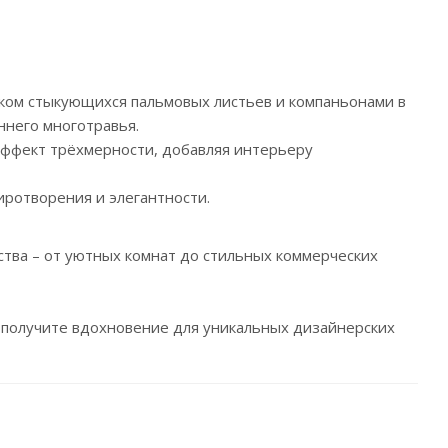
нком стыкующихся пальмовых листьев и компаньонами в
ннего многотравья.
эффект трёхмерности, добавляя интерьеру
ротворения и элегантности.
ства – от уютных комнат до стильных коммерческих
и получите вдохновение для уникальных дизайнерских